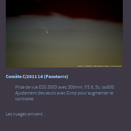
Comète C/2011 L4 (Panstarrs)
Prise de vue EOS 350D avec 300mm, f/5.6, 5s, iso800.
Ajustement des seuils avec Gimp pour augmenter le
contraste.
Les nuages arrivent...