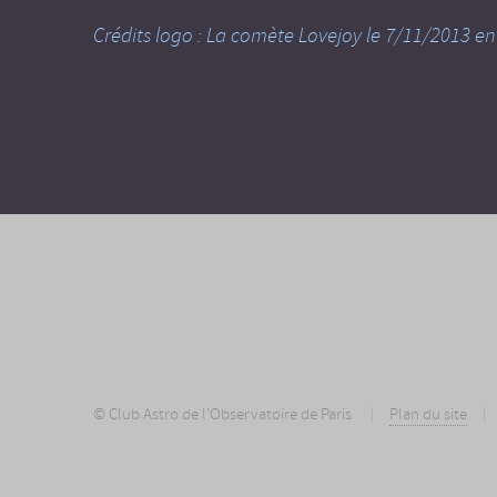
Crédits logo : La comète Lovejoy le 7/11/2013 ent
© Club Astro de l’Observatoire de Paris
Plan du site