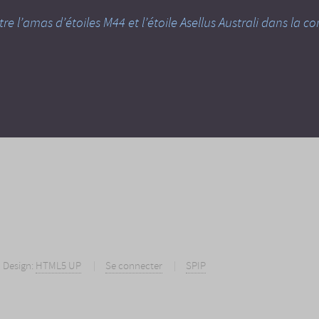
re l’amas d’étoiles M44 et l’étoile Asellus Australi dans la 
Design:
HTML5 UP
Se connecter
SPIP