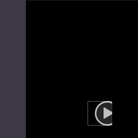
Video
Player