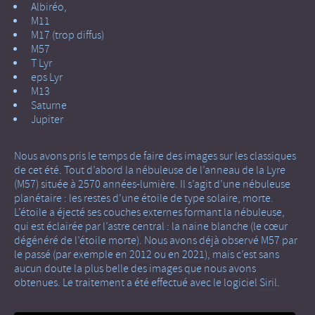
Albiréo,
M11
M17 (trop diffus)
M57
T Lyr
eps Lyr
M13
Saturne
Jupiter
Nous avons pris le temps de faire des images sur les classiques
de cet été. Tout d’abord la nébuleuse de l’anneau de la Lyre
(M57) située à 2570 années-lumière. Il s’agit d’une nébuleuse
planétaire : les restes d’une étoile de type solaire, morte.
L’étoile a éjecté ses couches externes formant la nébuleuse,
qui est éclairée par l’astre central : la naine blanche (le cœur
dégénéré de l’étoile morte). Nous avons déjà observé M57 par
le passé (par exemple en
2012
ou en
2021
), mais c’est sans
aucun doute la plus belle des images que nous avons
obtenues. Le traitement a été effectué avec le logiciel
Siril
.