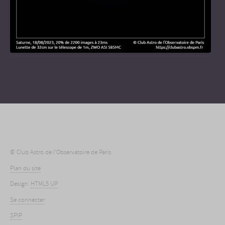
© Club Astro de l’Observatoire de Paris
Plan du site
Design:
HTML5 UP
Se connecter
SPIP